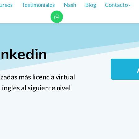
ursos
Testimoniales
Nash
Blog
Contacto
inkedin
adas más licencia virtual
inglés al siguiente nivel