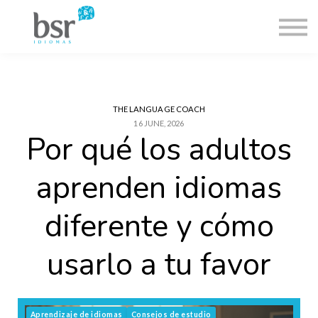
Blog
Contacto
🇪🇸
FAQ
THE LANGUAGE COACH
16 JUNE, 2026
Inscribirse
Por qué los adultos
Entrar
aprenden idiomas
diferente y cómo
usarlo a tu favor
Aprendizaje de idiomas
Consejos de estudio