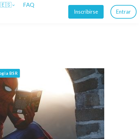
🇪🇸
FAQ
Inscribirse
Entrar
ogia BSR