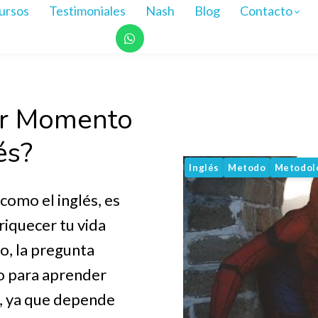
ursos
Testimoniales
Nash
Blog
Contacto
or Momento
és?
Inglés
Metodo
Metodol
como el inglés, es
riquecer tu vida
o, la pregunta
o para aprender
a, ya que depende