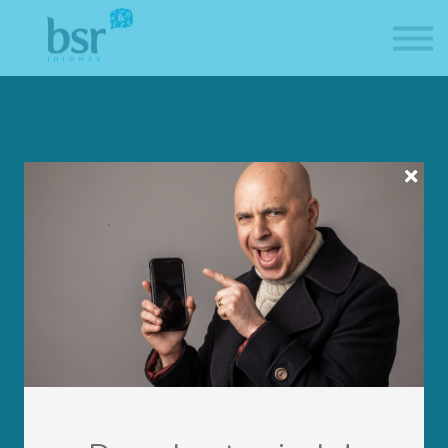
Blog
Contacto
🇪🇸
FAQ
Inscribirse
Entrar
Aprende y mejora
en idiomas.
Cambia tu vida.