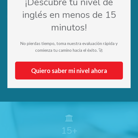
¡Descubre tu nivel de
Language Coaching para el crecimiento
inglés en menos de 15
personal y profesional
minutos!
Quiero conocer más
No pierdas tiempo, toma nuestra evaluación rápida y
comienza tu camino hacia el éxito. 🚀
Quiero saber mi nivel ahora
15+